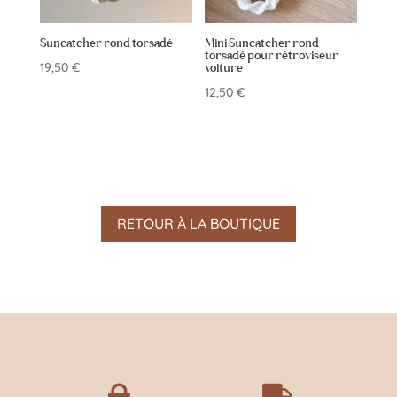
Suncatcher rond torsadé
Mini Suncatcher rond
torsadé pour rétroviseur
19,50
€
voiture
12,50
€
RETOUR À LA BOUTIQUE

