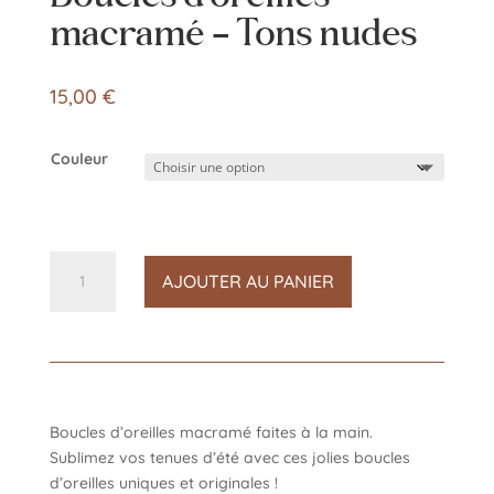
macramé – Tons nudes
15,00
€
Couleur
quantité
AJOUTER AU PANIER
de
Boucles
d'oreilles
macramé
-
Tons
Boucles d’oreilles macramé faites à la main.
nudes
Sublimez vos tenues d’été avec ces jolies boucles
d’oreilles uniques et originales !