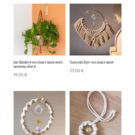
Jardinière en macramé avec
Suncatcher en macramé
anneau doré
23,50
€
19,50
€