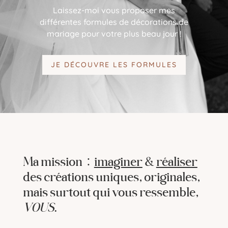
Laissez-moi vous proposer mes
différentes formules de décorations de
mariage pour votre plus beau jour !
JE DÉCOUVRE LES FORMULES
Ma mission :
imaginer
&
réaliser
des créations uniques, originales,
mais surtout qui vous ressemble,
VOUS
.