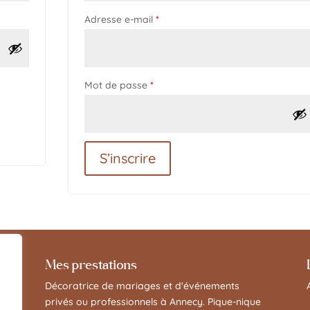
Obligatoire
Adresse e-mail
*
Obligatoire
Mot de passe
*
S’inscrire
Mes prestations
Décoratrice de mariages et d'événements
privés ou professionnels à Annecy. Pique-nique