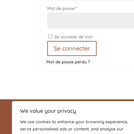
Obligatoire
Mot de passe
*
Se souvenir de moi
Se connecter
Mot de passe perdu ?
We value your privacy
Moot Events
We use cookies to enhance your browsing experience,
Alice Gentinetta
serve personalised ads or content, and analyse our
+33 788 37 61 96