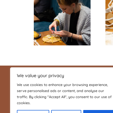
We value your privacy
Moot Events
Alice Gentinetta
We use cookies to enhance your browsing experience,
serve personalised ads or content, and analyse our
+33 788 37 61 96
traffic. By clicking "Accept All", you consent to our use of
cookies.