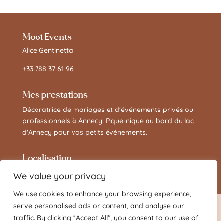
Moot Events
Alice Gentinetta
+33 788 37 61 96
Mes prestations
Décoratrice de mariages et d'événements privés ou
professionnels à Annecy. Pique-nique au bord du lac
d'Annecy pour vos petits événements.
Localisation
Annecy, Rhône-Alpes et Suisse
We value your privacy
We use cookies to enhance your browsing experience,
serve personalised ads or content, and analyse our
© MOOT CREATIONS 2022
|
Mentions légales
|
traffic. By clicking "Accept All", you consent to our use of
CGV